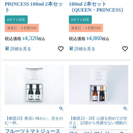
PRINCESS 180ml 2本セッ
180ml 2本セット
ト
（QUEEN・PRINCESS）
eギフト対応
eギフト対応
発送日：４営業日内
発送日：４営業日内
4,320
4,860
税込価格
¥
税込価格
¥
税込
税込
詳細を見る
詳細を見る
【糖度15】奥深い味わい、息をの
【糖度13・18】心躍る初めての甘
む一杯。
さと、記憶から色褪せない感動の
一杯
フルーツトマトジュース