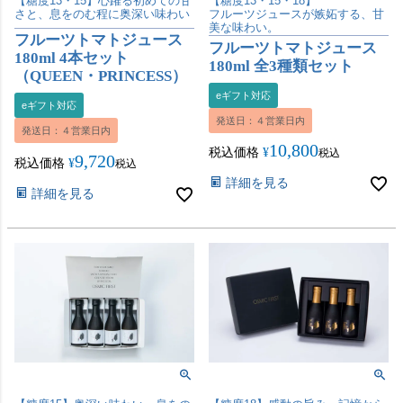
【糖度13・15】心躍る初めての甘
【糖度13・15・18】
さと、息をのむ程に奥深い味わい
フルーツジュースが嫉妬する、甘
美な味わい。
フルーツトマトジュース
フルーツトマトジュース
180ml 4本セット
180ml 全3種類セット
（QUEEN・PRINCESS）
eギフト対応
eギフト対応
発送日：４営業日内
発送日：４営業日内
10,800
税込価格
¥
税込
9,720
税込価格
¥
税込
詳細を見る
詳細を見る