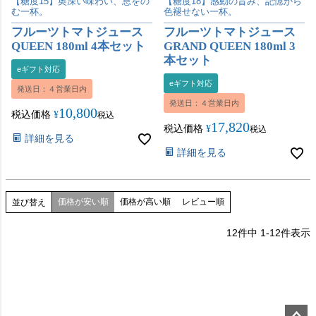
【糖度15】奥深い味わい、息をの
【糖度18】感動の旨み、記憶から
む一杯。
色褪せない一杯。
フルーツトマトジュース
フルーツトマトジュース
QUEEN 180ml 4本セット
GRAND QUEEN 180ml 3
本セット
eギフト対応
eギフト対応
発送日：４営業日内
発送日：４営業日内
10,800
税込価格
¥
税込
17,820
税込価格
¥
税込
詳細を見る
詳細を見る
価格が安い順
価格が高い順
レビュー順
並び替え
12
件中
1
-
12
件表示