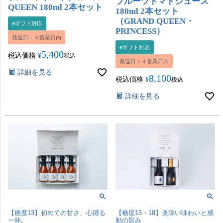
フルーツトマトジュース
QUEEN 180ml 2本セット
180ml 2本セット
（GRAND QUEEN・
eギフト対応
PRINCESS）
発送日：４営業日内
eギフト対応
5,400
税込価格
¥
税込
発送日：４営業日内
詳細を見る
8,100
税込価格
¥
税込
詳細を見る
【糖度13】初めての甘さ、心躍る
【糖度15・18】奥深い味わいと感
一杯。
動の旨み