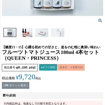
【糖度13・15】心躍る初めての甘さと、息をのむ程に奥深い味わい
フルーツトマトジュース180ml 4本セット
（QUEEN・PRINCESS）
商品番号
gift_j180_p2q2
eギフト対応
発送日：４営業日内
9,720
¥
税込価格
税込
[
90
ポイント進呈 ]
熨斗
(必須)
※内祝以外は、包装なしでの熨斗対応となります。