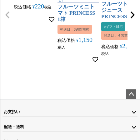
フルーツトマト
220
フルーツミニト
税込価格
¥
税込
ジュース
マト PRINCESS
PRINCESS 180m
1箱
eギフト対応
発送日：3週間前後
発送日：４営業日内
1,150
税込価格
¥
2,160
税込価格
¥
税込
税込
ペー
ジト
お支払い
ップ
配送・送料
へ