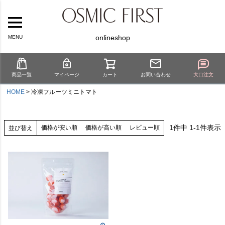
onlineshop
MENU
商品一覧
マイページ
カート
お問い合わせ
大口注文
HOME
冷凍フルーツミニトマト
1
件中
1
-
1
件表示
価格が安い順
価格が高い順
レビュー順
並び替え