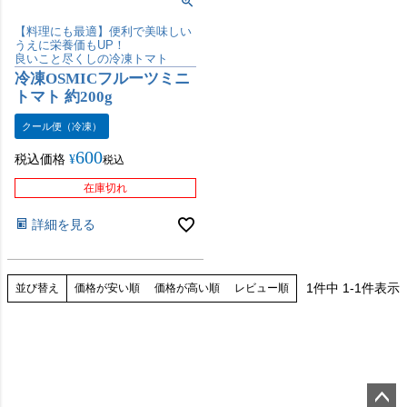
【料理にも最適】便利で美味しい
うえに栄養価もUP！
良いこと尽くしの冷凍トマト
冷凍OSMICフルーツミニ
トマト 約200g
クール便（冷凍）
600
税込価格
¥
税込
在庫切れ
詳細を見る
1
件中
1
-
1
件表示
価格が安い順
価格が高い順
レビュー順
並び替え