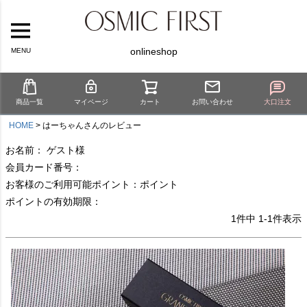
onlineshop
MENU
商品一覧
マイページ
カート
お問い合わせ
大口注文
HOME
はーちゃんさんのレビュー
お名前： ゲスト様
会員カード番号：
お客様のご利用可能ポイント：ポイント
ポイントの有効期限：
1
件中
1
-
1
件表示