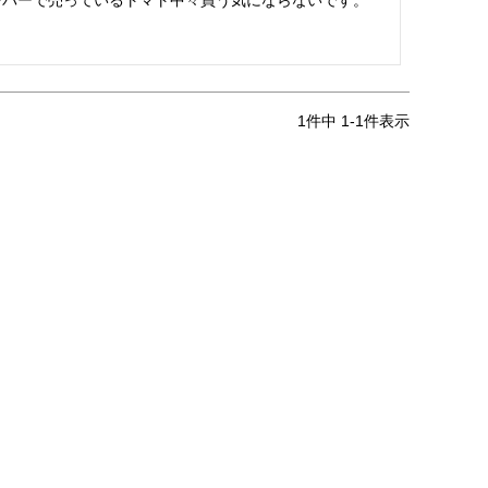
ーパーで売っているトマト中々買う気にならないです。
1
件中
1
-
1
件表示