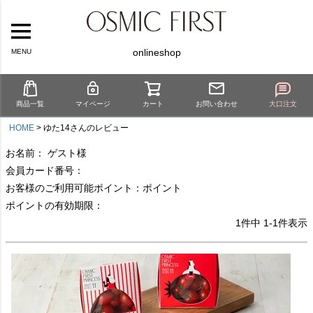
onlineshop
MENU
商品一覧
マイページ
カート
お問い合わせ
大口注文
HOME
ゆた14さんのレビュー
お名前： ゲスト様
会員カード番号：
お客様のご利用可能ポイント：ポイント
ポイントの有効期限：
1
件中
1
-
1
件表示