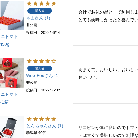
購入者
会社でお礼の品として利用しま
やま
1
とても美味しかったと喜んで
非公開
投稿日
2022/06/14
ミニトマト
450g
購入者
あまくて、おいしい、おいしい
Woo-Poo
1
おいしい。
非公開
投稿日
2022/06/02
ミニトマト
S 1箱
とんちゃん
1
リコピンが体に良いのでトマ
群馬県
60代
トは甘くて美味しいので無理