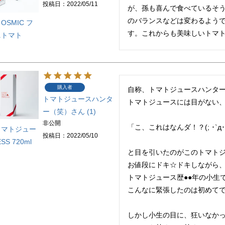
投稿日
2022/05/11
が、孫も喜んで食べているそ
のバランスなどは変わるよう
SMIC フ
す。これからも美味しいトマ
ニトマト
購入者
自称、トマトジュースハンターです(
トマトジュースハンタ
トマトジュースには目がない、
ー（笑）
1
非公開
「こ、これはなんダ！？(; ･`д･´
トマトジュー
投稿日
2022/05/10
SS 720ml
と目を引いたのがこのトマトジュー
お値段にドキ☆ドキしながら、
トマトジュース歴●●年の小生で
こんなに緊張したのは初めてです(
しかし小生の目に、狂いなかっ