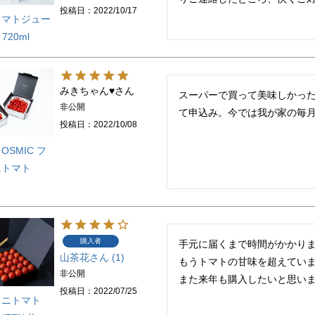
投稿日
2022/10/17
トマトジュー
720ml
みきちゃん♥
スーパーで買って美味しかっ
非公開
て申込み。今では我が家の毎
投稿日
2022/10/08
SMIC フ
ニトマト
購入者
手元に届くまで時間がかかりま
山茶花
1
もうトマトの甘味を超えていま
非公開
また来年も購入したいと思い
投稿日
2022/07/25
ミニトマト