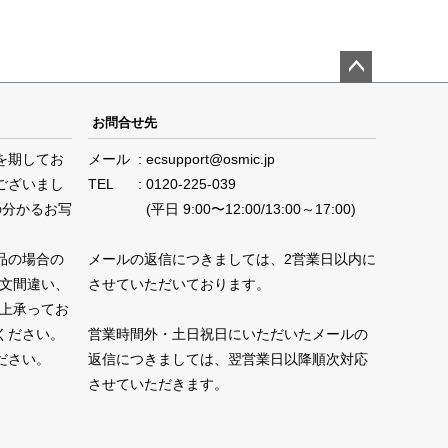
ペー
ジト
お問合せ先
ップ
を期してお
メール
ecsupport@osmic.jp
へ
ございまし
TEL
0120-225-039
の分かるお写
(平日 9:00〜12:00/13:00～17:00)
品の場合の
メールの返信につきましては、2営業日以内に
注文間違い、
させていただいております。
性上承ってお
ください。
営業時間外・土日祝日にいただいたメールの
ださい。
返信につきましては、翌営業日以降順次対応
させていただきます。