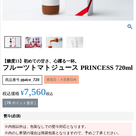
【糖度13】初めての甘さ、心躍る一杯。
フルーツトマトジュース PRINCESS 720ml
商品番号
pjuice_720
発送日：４営業日内
7,560
¥
税込価格
税込
[
70
ポイント進呈 ]
熨斗
(必須)
※内祝以外は、包装なしでの熨斗対応となります。
※内のし希望の場合は簡易包装となりますので、予めご了承ください。