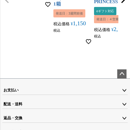
PRINCESS 180m
1箱
eギフト対応
発送日：3週間前後
発送日：４営業日内
1,150
税込価格
¥
2,160
税込価格
¥
税込
税込
ペー
ジト
お支払い
ップ
配送・送料
へ
返品・交換