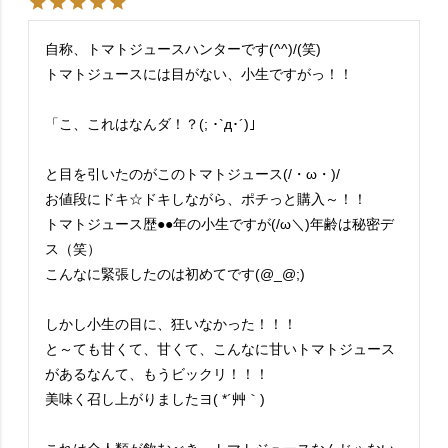
自称、トマトジュースハンターです(^^)/(笑)

トマトジュースには目がない、小生ですがっ！！

「こ、これはなんダ！？(; ･`д･´)」

と目を引いたのがこのトマトジュース(/・ω・)/

お値段にドキ☆ドキしながら、ポチっと購入～！！

トマトジュース歴●●年の小生ですが(/ω＼)年齢は秘密デ
ス（笑）

こんなに緊張したのは初めてです(@_@;)

しかし小生の目に、狂いなかった！！！

と～ても甘くて、甘くて、こんなに甘いトマトジュース
があるなんて、もうビックリ！！！

美味く召し上がりましたヨ( *´艸｀)
