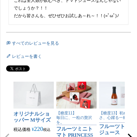
これは全人類が飲むべき、トマトジュースなんじゃない
でしょうか？！！

だから皆さんも、ぜひぜひお試しあ～れ～！！(=ﾟωﾟ)ﾉ
すべてのレビューを見る
レビューを書く
オリジナルショ
【糖度11】
【糖度13】初めての
毎日に、一粒の贅沢
さ、心躍る一杯。
ッパー Mサイズ
を。
フルーツトマト
220
フルーツミニト
税込価格
¥
税込
ジュース
マト PRINCESS