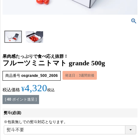
果肉感たっぷりで食べ応え抜群！
フルーツミニトマト grande 500g
商品番号
osgrande_500_2606
発送日：3週間前後
4,320
¥
税込価格
税込
[
40
ポイント進呈 ]
熨斗
(必須)
※包装無しでの熨斗対応となります。