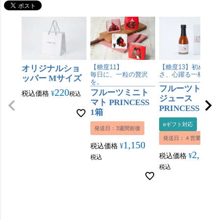
オリジナルショ
【糖度11】
【糖度13】初めての
毎日に、一粒の贅沢
さ、心躍る一杯。
ッパー Mサイズ
を。
フルーツトマト
220
フルーツミニト
税込価格
¥
税込
ジュース
マト PRINCESS
PRINCESS 180m
1箱
eギフト対応
発送日：3週間前後
発送日：４営業日内
1,150
税込価格
¥
2,160
税込価格
¥
税込
税込