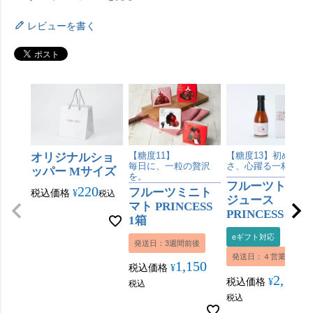
レビューを書く
オリジナルショ
【糖度11】
【糖度13】初めての
毎日に、一粒の贅沢
さ、心躍る一杯。
ッパー Mサイズ
を。
フルーツトマト
220
フルーツミニト
税込価格
¥
税込
ジュース
マト PRINCESS
PRINCESS 180m
1箱
eギフト対応
発送日：3週間前後
発送日：４営業日内
1,150
税込価格
¥
2,160
税込価格
¥
税込
税込