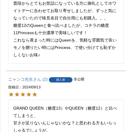
普段からとてもお世話になっている方に御礼としてホワ
イトデーに合わせてお取り寄せしましたが、ずっと気に
なっていたので味見名目で自分用にも初購入。。。

糖度12のQueenと食べ比べましたが、コチラの糖度
11Princessも十分濃厚で美味しいです！

これなら畏まった時にはQueenを、気軽な雰囲気で良い
モノを贈りたい時にはPrincess、で使い分けても恥ずか
しくないお味♪
ニャンコ先生
2
非公開
購入者
投稿日
2024/09/13
GRAND QUEEN（糖度13）やQUEEN（糖度12）と比べ
てしまうと、

甘さが足りないんじゃないかな？と思われる方もいらっ
しゃるでしょうが、
