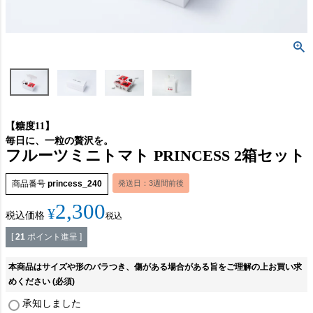
【糖度11】
毎日に、一粒の贅沢を。
フルーツミニトマト PRINCESS 2箱セット
商品番号
princess_240
発送日：3週間前後
2,300
¥
税込価格
税込
[
21
ポイント進呈 ]
本商品はサイズや形のバラつき、傷がある場合がある旨をご理解の上お買い求
めください
(必須)
承知しました