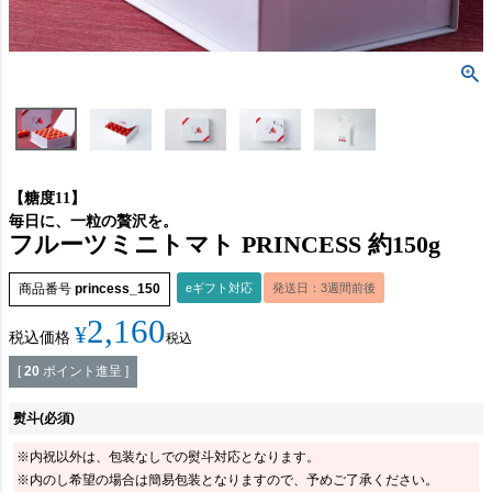
【糖度11】
毎日に、一粒の贅沢を。
フルーツミニトマト PRINCESS 約150g
商品番号
princess_150
eギフト対応
発送日：3週間前後
2,160
¥
税込価格
税込
[
20
ポイント進呈 ]
熨斗
(必須)
※内祝以外は、包装なしでの熨斗対応となります。
※内のし希望の場合は簡易包装となりますので、予めご了承ください。