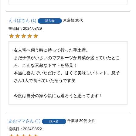
えりぽ
1
東京都
30代
購入者
投稿日
2024/08/29
友人宅へ伺う時に持って行った手土産。

まだ子供が小さいのでフルーツか野菜か迷っていたとこ
ろ、こんな素敵なトマトを発見！

本当に喜んでいただけて、甘くて美味しいトマト、息子
さん1人で食べていたそうです笑

今度は自分の家や親にも送ろうと思ってます！
あおママ
1
千葉県
30代
女性
購入者
投稿日
2024/08/22