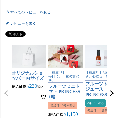
すべてのレビューを見る
レビューを書く
オリジナルショ
【糖度11】
【糖度13】初めての
毎日に、一粒の贅沢
さ、心躍る一杯。
ッパー Mサイズ
を。
フルーツトマト
220
フルーツミニト
税込価格
¥
税込
ジュース
マト PRINCESS
PRINCESS 180m
1箱
eギフト対応
発送日：3週間前後
発送日：４営業日内
1,150
税込価格
¥