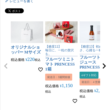
レビューを書く
オリジナルショ
【糖度11】
【糖度13】初めての
毎日に、一粒の贅沢
さ、心躍る一杯。
ッパー Mサイズ
を。
フルーツトマト
220
フルーツミニト
税込価格
¥
税込
ジュース
マト PRINCESS
PRINCESS 180m
1箱
eギフト対応
発送日：3週間前後
発送日：４営業日内
1,150
税込価格
¥
2,160
税込価格
¥
税込
税込