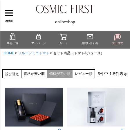
onlineshop
MENU
商品一覧
マイページ
カート
お問い合わせ
大口注文
HOME
フルーツミニトマト
セット商品（トマト&ジュース）
5
件中
1
-
5
件表示
価格が安い順
価格が高い順
レビュー順
並び替え